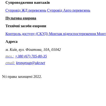
Супроводження вантажів
Супровід ЖД перевезень
Супровід Авто перевезень
Пультова охорона
Технічні засоби охорони
Контроль доступу (СКУД)
Монтаж відеоспостереження
Монта
Адреса
м. Київ, вул. Філатова, 10А, 01042
тел.:
+380 (67) 705-80-35
email:
krongroup@ukr.net
Усі права захищені 2022.