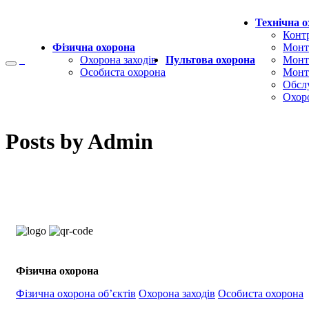
Технічна 
Конт
Фізична охорона
Монт
Охорона заходів
Пультова охорона
Монта
Особиста охорона
Монт
Обслу
Охор
Posts by Admin
Фізична охорона
Фізична охорона об’єктів
Охорона заходів
Особиста охорона