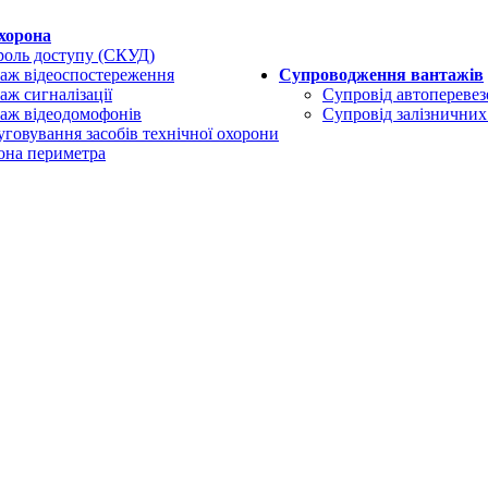
охорона
роль доступу (СКУД)
аж відеоспостереження
Супроводження вантажів
ж сигналізації
Супровід автоперевез
аж відеодомофонів
Супровід залізничних
говування засобів технічної охорони
она периметра