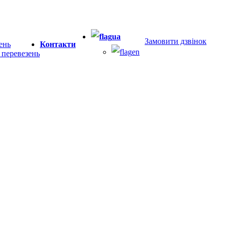
ua
Замовити дзвінок
ень
Контакти
en
+380 (67) 705-80-35
 перевезень