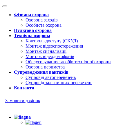
Фізична охорона
Охорона заходів
Особиста охорона
Пультова охорона
Технічна охорона
Контроль доступу (СКУД)
Монтаж відеоспостереження
Монтаж сигналізації
Монтаж відеодомофонів
Обслуговування засобів технічної охорони
Охорона периметра
Супроводження вантажів
Супровід автоперевезень
Супровід залізничних перевезень
Контакти
Замовити дзвінок
+380 (67) 705-80-35
ua
en