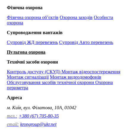
Фізична охорона
Фізична охорона об’єктів
Охорона заходів
Особиста
охорона
Супроводження вантажів
Супровід ЖД перевезень
Супровід Авто перевезень
Пультова охорона
Технічні засоби охорони
Контроль доступу (СКУД)
Монтаж відеоспостереження
Монтаж сигналізації
Монтаж видеодомофонів
Обслуговування засобів технічної охорони
Охорона
периметра
Адреса
м. Київ, вул. Філатова, 10А, 01042
тел.:
+380 (67) 705-80-35
email:
krongroup@ukr.net